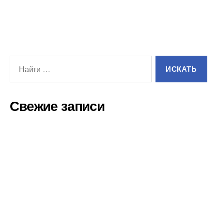
Свежие записи
Как хранить дизельное топливо на участке.
КАК ИЗ НЕФТИ ПРОИЗВОДИТСЯ БЕНЗИН
Как проверить качество дизельного топлива?
В России зафиксировали снижение цен на
автомобильное топливо