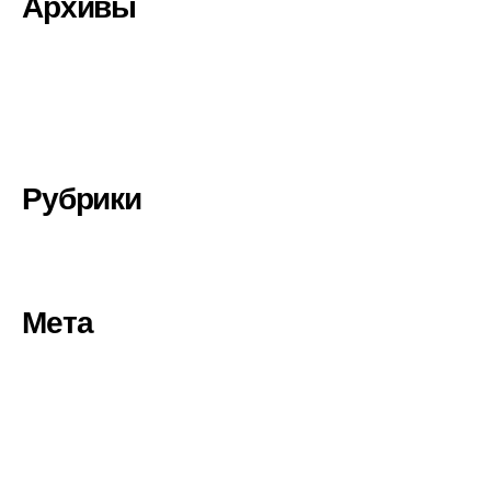
Архивы
Декабрь 2020
Октябрь 2020
Сентябрь 2020
Рубрики
Без рубрики
Мета
Войти
Лента записей
Лента комментариев
WordPress.org