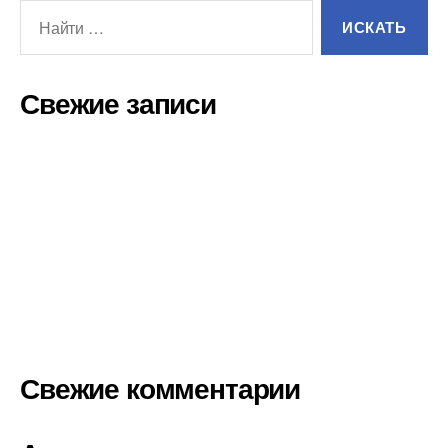
Свежие записи
Как хранить дизельное топливо на участке.
КАК ИЗ НЕФТИ ПРОИЗВОДИТСЯ БЕНЗИН
Как проверить качество дизельного топлива?
В России зафиксировали снижение цен на
автомобильное топливо
Свежие комментарии